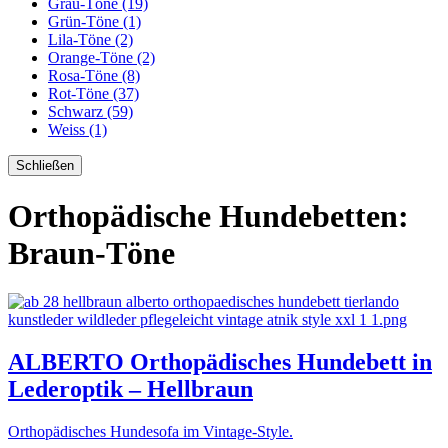
Grau-Töne (19)
Grün-Töne (1)
Lila-Töne (2)
Orange-Töne (2)
Rosa-Töne (8)
Rot-Töne (37)
Schwarz (59)
Weiss (1)
Schließen
Orthopädische Hundebetten:
Braun-Töne
ALBERTO Orthopädisches Hundebett in
Lederoptik – Hellbraun
Orthopädisches Hundesofa im Vintage-Style.