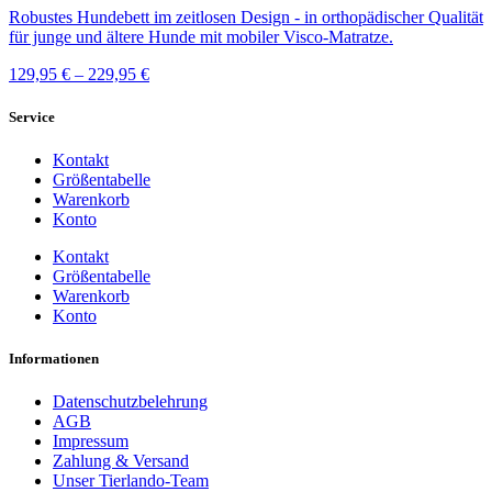
Robustes Hundebett im zeitlosen Design - in orthopädischer Qualität
für junge und ältere Hunde mit mobiler Visco-Matratze.
129,95
€
–
229,95
€
Service
Kontakt
Größentabelle
Warenkorb
Konto
Kontakt
Größentabelle
Warenkorb
Konto
Informationen
Datenschutzbelehrung
AGB
Impressum
Zahlung & Versand
Unser Tierlando-Team