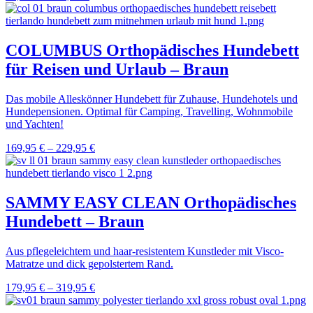
COLUMBUS Orthopädisches Hundebett
für Reisen und Urlaub – Braun
Das mobile Alleskönner Hundebett für Zuhause, Hundehotels und
Hundepensionen. Optimal für Camping, Travelling, Wohnmobile
und Yachten!
169,95
€
–
229,95
€
SAMMY EASY CLEAN Orthopädisches
Hundebett – Braun
Aus pflegeleichtem und haar-resistentem Kunstleder mit Visco-
Matratze und dick gepolstertem Rand.
179,95
€
–
319,95
€