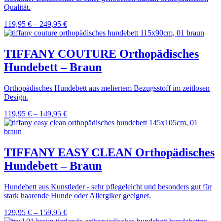
Qualität.
119,95
€
–
249,95
€
TIFFANY COUTURE Orthopädisches
Hundebett – Braun
Orthopädisches Hundebett aus meliertem Bezugsstoff im zeitlosen
Design.
119,95
€
–
149,95
€
TIFFANY EASY CLEAN Orthopädisches
Hundebett – Braun
Hundebett aus Kunstleder - sehr pflegeleicht und besonders gut für
stark haarende Hunde oder Allergiker geeignet.
129,95
€
–
159,95
€