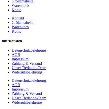
Größentabelle
Die
Warenkorb
Optionen
Konto
können
auf
Kontakt
der
Größentabelle
Produktseite
Warenkorb
gewählt
Konto
werden
Informationen
Datenschutzbelehrung
AGB
Impressum
Zahlung & Versand
Unser Tierlando-Team
Widerrufsbelehrung
Datenschutzbelehrung
AGB
Impressum
Zahlung & Versand
Unser Tierlando-Team
Widerrufsbelehrung