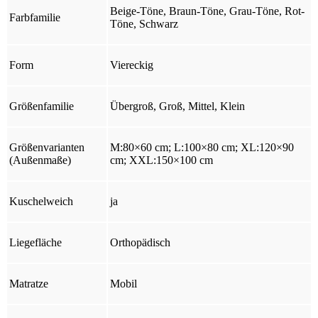
Beige-Töne, Braun-Töne, Grau-Töne, Rot-
Farbfamilie
Töne, Schwarz
Form
Viereckig
Größenfamilie
Übergroß, Groß, Mittel, Klein
Größenvarianten
M:80×60 cm; L:100×80 cm; XL:120×90
(Außenmaße)
cm; XXL:150×100 cm
Kuschelweich
ja
Liegefläche
Orthopädisch
Matratze
Mobil