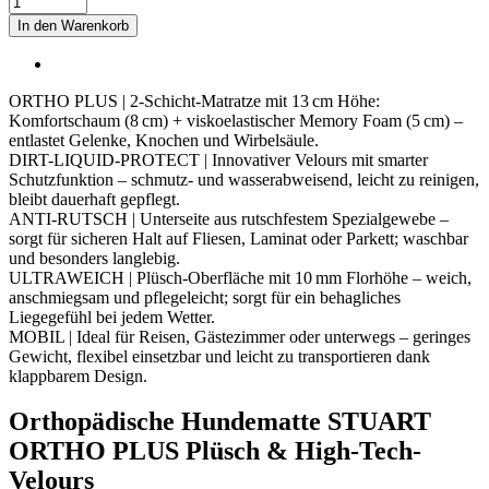
Hundematratze
In den Warenkorb
STUART
ORTHO
PLUS
Menge
ORTHO PLUS | 2-Schicht-Matratze mit 13 cm Höhe:
Komfortschaum (8 cm) + viskoelastischer Memory Foam (5 cm) –
entlastet Gelenke, Knochen und Wirbelsäule.
DIRT-LIQUID-PROTECT | Innovativer Velours mit smarter
Schutzfunktion – schmutz- und wasserabweisend, leicht zu reinigen,
bleibt dauerhaft gepflegt.
ANTI-RUTSCH | Unterseite aus rutschfestem Spezialgewebe –
sorgt für sicheren Halt auf Fliesen, Laminat oder Parkett; waschbar
und besonders langlebig.
ULTRAWEICH | Plüsch-Oberfläche mit 10 mm Florhöhe – weich,
anschmiegsam und pflegeleicht; sorgt für ein behagliches
Liegegefühl bei jedem Wetter.
MOBIL | Ideal für Reisen, Gästezimmer oder unterwegs – geringes
Gewicht, flexibel einsetzbar und leicht zu transportieren dank
klappbarem Design.
Orthopädische Hundematte STUART
ORTHO PLUS Plüsch & High-Tech-
Velours