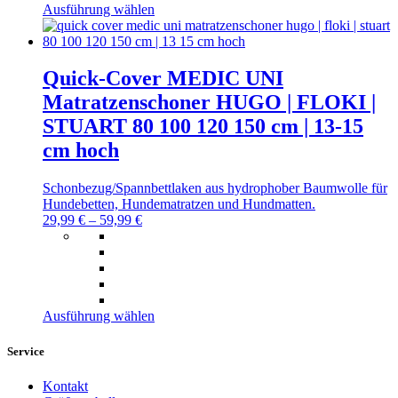
Dieses
Ausführung wählen
Produkt
weist
mehrere
Varianten
Quick-Cover MEDIC UNI
auf.
Matratzenschoner HUGO | FLOKI |
Die
Optionen
STUART 80 100 120 150 cm | 13-15
können
cm hoch
auf
der
Produktseite
Schonbezug/Spannbettlaken aus hydrophober Baumwolle für
gewählt
Hundebetten, Hundematratzen und Hundmatten.
werden
29,99
€
–
59,99
€
Dieses
Ausführung wählen
Produkt
weist
Service
mehrere
Varianten
Kontakt
auf.