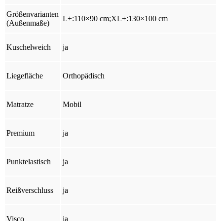
Größenvarianten
L+:110×90 cm;XL+:130×100 cm
(Außenmaße)
Kuschelweich
ja
Liegefläche
Orthopädisch
Matratze
Mobil
Premium
ja
Punktelastisch
ja
Reißverschluss
ja
Visco
ja