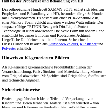
Hilft bei der Prophylaxe und Behandlung von HD!
Das orthopädische Hundebett SAMMY SOFT eignet sich ideal zur
Prophylaxe und Behandlung von HD, besonders für große Hunde
mit Gelenkproblemen. Es besteht aus einer PUR-Schaum-Basis,
einer Memory-Foam-Schicht und einer weichen Watteauflage. Der
strapazierfähige TRITON-Bezug mit Dirt-Liquid-Protect
Technologie ist leicht abwischbar. Die ovale Form mit hohem Rand
ermöglicht bequemes Einrollen und Kopfablage. Achtung:
Liegefläche fällt kleiner aus – bitte Innenmaße beachten!
Dieses Hundebett ist auch aus
Kunstleder-Velours
,
Kunstleder
und
Polyester
erhältlich
Hinweis zu KI-generierten Bildern
Als KI-generiert gekennzeichnete Produktbilder dienen der
Veranschaulichung. Farb-, Struktur- und Materialwirkung können
vom Original abweichen. Maßgeblich sind Originalfoto, Stoffmuster
und technische Angaben.
Sicherheitshinweise
Erstickungsgefahr durch kleine Teile und Verpackung – von
Kindern und Tieren fernhalten. Material ist nicht feuerfest – von
Flammen und Hitzequellen fernhalten. Bett auf stabiler, ebener