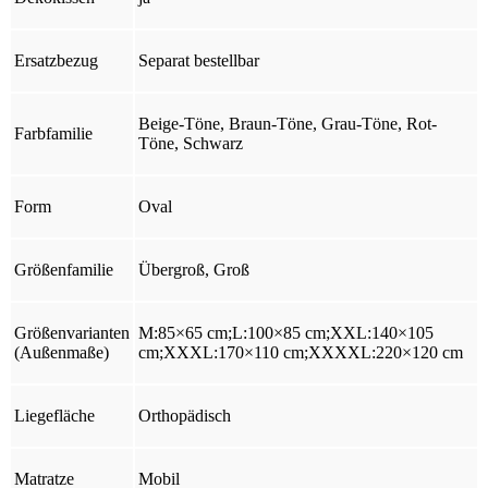
Ersatzbezug
Separat bestellbar
Beige-Töne, Braun-Töne, Grau-Töne, Rot-
Farbfamilie
Töne, Schwarz
Form
Oval
Größenfamilie
Übergroß, Groß
Größenvarianten
M:85×65 cm;L:100×85 cm;XXL:140×105
(Außenmaße)
cm;XXXL:170×110 cm;XXXXL:220×120 cm
Liegefläche
Orthopädisch
Matratze
Mobil