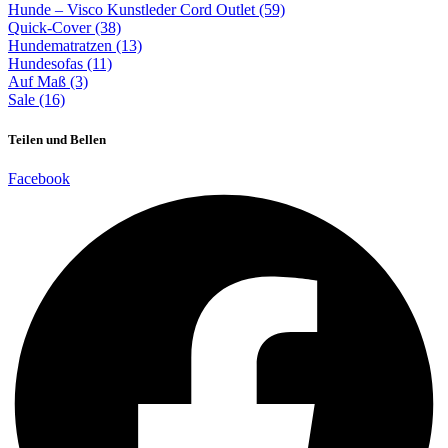
Hunde – Visco Kunstleder Cord Outlet (59)
Quick-Cover (38)
Hundematratzen (13)
Hundesofas (11)
Auf Maß (3)
Sale (16)
Teilen und Bellen
Facebook