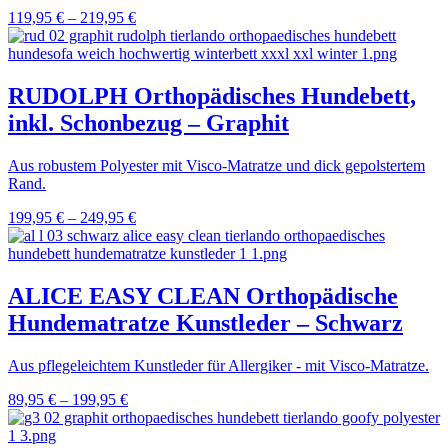
119,95
€
–
219,95
€
RUDOLPH Orthopädisches Hundebett,
inkl. Schonbezug – Graphit
Aus robustem Polyester mit Visco-Matratze und dick gepolstertem
Rand.
199,95
€
–
249,95
€
ALICE EASY CLEAN Orthopädische
Hundematratze Kunstleder – Schwarz
Aus pflegeleichtem Kunstleder für Allergiker - mit Visco-Matratze.
89,95
€
–
199,95
€