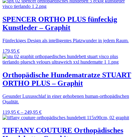
SPENCER ORTHO PLUS fünfeckig
Kunstleder – Graphit
Fünfeckiges Design als intelligentes Platzwunder in jedem Raum.
179,95
€
Orthopädische Hundematratze STUART
ORTHO PLUS – Graphit
Gesunder Luxusschlaf in einer gehobenen human-orthopädischen
Qualität.
119,95
€
–
249,95
€
TIFFANY COUTURE Orthopädisches