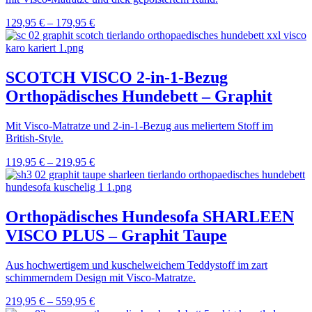
129,95
€
–
179,95
€
SCOTCH VISCO 2-in-1-Bezug
Orthopädisches Hundebett – Graphit
Mit Visco-Matratze und 2-in-1-Bezug aus meliertem Stoff im
British-Style.
119,95
€
–
219,95
€
Orthopädisches Hundesofa SHARLEEN
VISCO PLUS – Graphit Taupe
Aus hochwertigem und kuschelweichem Teddystoff im zart
schimmerndem Design mit Visco-Matratze.
219,95
€
–
559,95
€