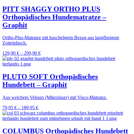
PITT SHAGGY ORTHO PLUS
Orthopädisches Hundematratze –
Graphit
Ortho-Plus-Matratze mit kuscheligem Bezug aus langflorigem
Zottelplüsch.
129,90
€
–
299,90
€
PLUTO SOFT Orthopädisches
Hundebett – Graphit
Aus weichem Velours (Mikrofaser) mit Visco-Matratze.
79,95
€
–
189,95
€
COLUMBUS Orthopädisches Hundebett