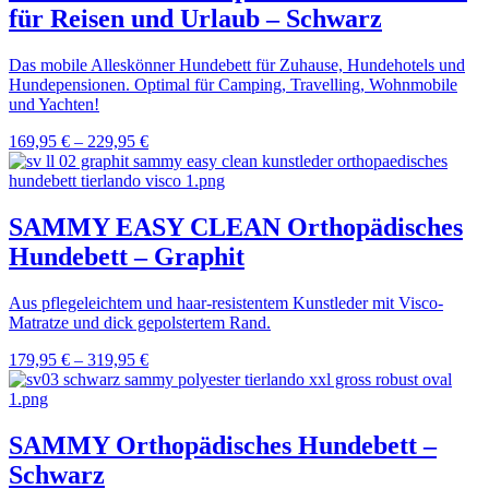
für Reisen und Urlaub – Schwarz
Das mobile Alleskönner Hundebett für Zuhause, Hundehotels und
Hundepensionen. Optimal für Camping, Travelling, Wohnmobile
und Yachten!
169,95
€
–
229,95
€
SAMMY EASY CLEAN Orthopädisches
Hundebett – Graphit
Aus pflegeleichtem und haar-resistentem Kunstleder mit Visco-
Matratze und dick gepolstertem Rand.
179,95
€
–
319,95
€
SAMMY Orthopädisches Hundebett –
Schwarz