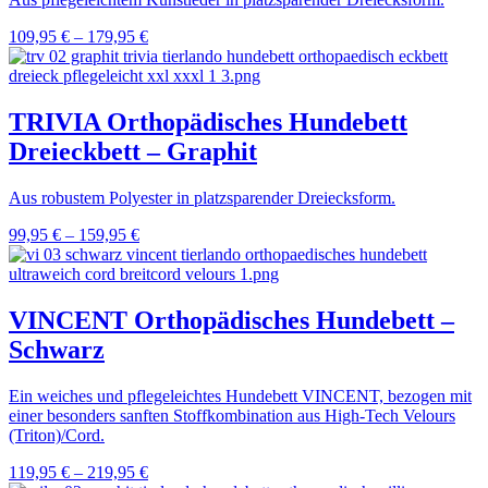
109,95
€
–
179,95
€
TRIVIA Orthopädisches Hundebett
Dreieckbett – Graphit
Aus robustem Polyester in platzsparender Dreiecksform.
99,95
€
–
159,95
€
VINCENT Orthopädisches Hundebett –
Schwarz
Ein weiches und pflegeleichtes Hundebett VINCENT, bezogen mit
einer besonders sanften Stoffkombination aus High-Tech Velours
(Triton)/Cord.
119,95
€
–
219,95
€