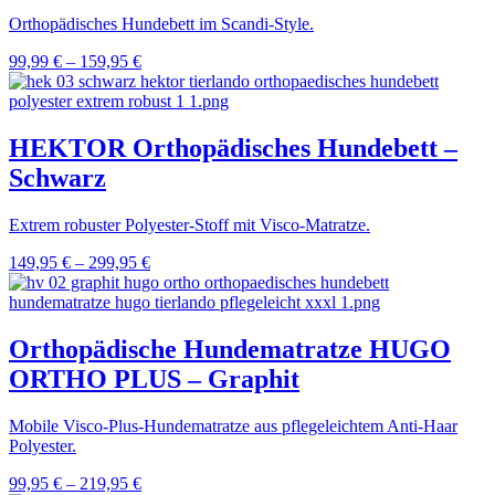
Orthopädisches Hundebett im Scandi-Style.
99,99
€
–
159,95
€
HEKTOR Orthopädisches Hundebett –
Schwarz
Extrem robuster Polyester-Stoff mit Visco-Matratze.
149,95
€
–
299,95
€
Orthopädische Hundematratze HUGO
ORTHO PLUS – Graphit
Mobile Visco-Plus-Hundematratze aus pflegeleichtem Anti-Haar
Polyester.
99,95
€
–
219,95
€