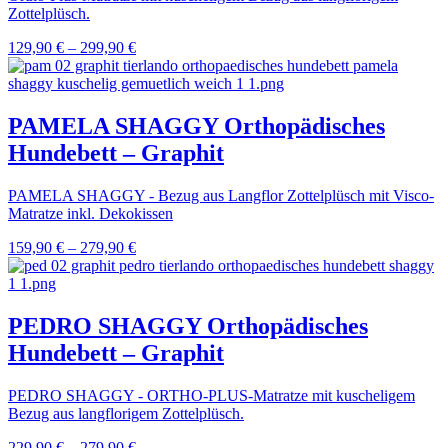
Zottelplüsch.
129,90
€
–
299,90
€
PAMELA SHAGGY Orthopädisches
Hundebett – Graphit
PAMELA SHAGGY - Bezug aus Langflor Zottelplüsch mit Visco-
Matratze inkl. Dekokissen
159,90
€
–
279,90
€
PEDRO SHAGGY Orthopädisches
Hundebett – Graphit
PEDRO SHAGGY - ORTHO-PLUS-Matratze mit kuscheligem
Bezug aus langflorigem Zottelplüsch.
229,90
€
–
279,90
€