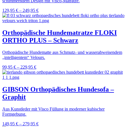
schimmerndem Design mit Visco-Matratze.
129,95
€
–
249,95
€
Orthopädische Hundematratze FLOKI
ORTHO PLUS – Schwarz
Orthopädische Hundematte aus Schmutz- und wasserabweisendem
„intelligentem“ Velours.
99,95
€
–
229,95
€
GIBSON Orthopädisches Hundesofa –
Graphit
Aus Kunstleder mit Visco Füllung in moderner kubischer
Formgebung.
149,95
€
–
279,95
€