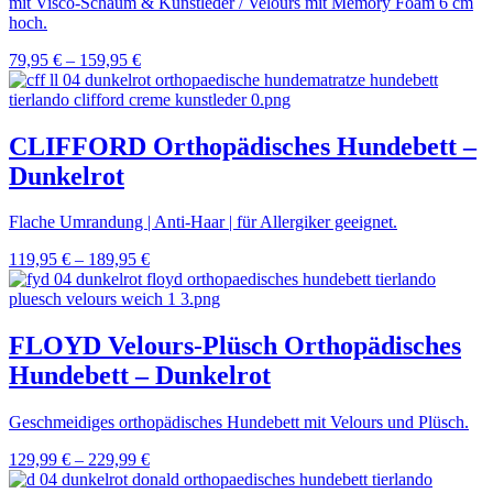
mit Visco-Schaum & Kunstleder / Velours mit Memory Foam 6 cm
hoch.
79,95
€
–
159,95
€
CLIFFORD Orthopädisches Hundebett –
Dunkelrot
Flache Umrandung | Anti-Haar | für Allergiker geeignet.
119,95
€
–
189,95
€
FLOYD Velours-Plüsch Orthopädisches
Hundebett – Dunkelrot
Geschmeidiges orthopädisches Hundebett mit Velours und Plüsch.
129,99
€
–
229,99
€