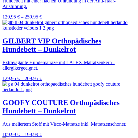
Hundebett mit einer flachen Umrandung in der Anti-Haar-
Ausführung.
129,95
€
–
259,95
€
GILBERT VIP Orthopädisches
Hundebett – Dunkelrot
Extravagante Hundematraze mit LATEX-Matratzenkern -
allergikergeeignet.
129,95
€
–
209,95
€
GOOFY COUTURE Orthopädisches
Hundebett – Dunkelrot
Aus meliertem Stoff mit Visco-Matratze inkl. Matratzenschoner.
109,99
€
–
199,99
€