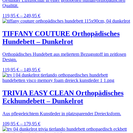
Gesunder Luxusschlaf in einer gehobenen human-orthopädischen
Qualität.
119,95
€
–
249,95
€
TIFFANY COUTURE Orthopädisches
Hundebett – Dunkelrot
Orthopädisches Hundebett aus meliertem Bezugsstoff im zeitlosen
Design.
119,95
€
–
149,95
€
TRIVIA EASY CLEAN Orthopädisches
Eckhundebett – Dunkelrot
Aus pflegeleichtem Kunstleder in platzsparender Dreiecksform.
109,95
€
–
179,95
€