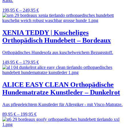
Rand.
199,95
€
–
249,95
€
XENIA TEDDY | Kuscheliges
Orthopädisch Hundebett – Bordeaux
Orthopädisches Hundesofa aus kuschelweichem Bezugsstoff.
149,95
€
–
179,95
€
ALICE EASY CLEAN Orthopädische
Hundematratze Kunstleder – Dunkelrot
Aus pflegeleichtem Kunstleder für Allergiker - mit Visco-Matratze.
89,95
€
–
199,95
€