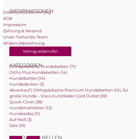
INFORMATIONEN
Datenschutzbelehrung
AGB
Impressum
Zahlung & Versand
Unser Tierlando-Team
Widerrufsbelehrung
Vertrag widerrufen
KATEGORIEN
Orthopädische Hundebetten (71)
Ortho Plus Hundebetten (14)
Hundebetten (14)
Hundedecken (3)
Abverkauf | Orthopädische Premium Hundebetten XXL für
große Hunde – Visco Kunstleder Cord Outlet (59)
Quick-Cover (38)
Hundematratzen (13)
Hundesofas (11)
Auf Maß (3)
Sale (16)
TEILEN UND BELLEN