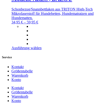
Die
Optionen
Schonbezug/Spannbettlaken aus TRITON High-Tech
können
Mikrofaserstoff für Hundebetten, Hundematratzen und
auf
Hundematten.
der
34,95
€
–
59,95
€
Produktseite
gewählt
werden
Dieses
Ausführung wählen
Produkt
weist
Service
mehrere
Varianten
Kontakt
auf.
Größentabelle
Die
Warenkorb
Optionen
Konto
können
auf
Kontakt
der
Größentabelle
Produktseite
Warenkorb
gewählt
Konto
werden