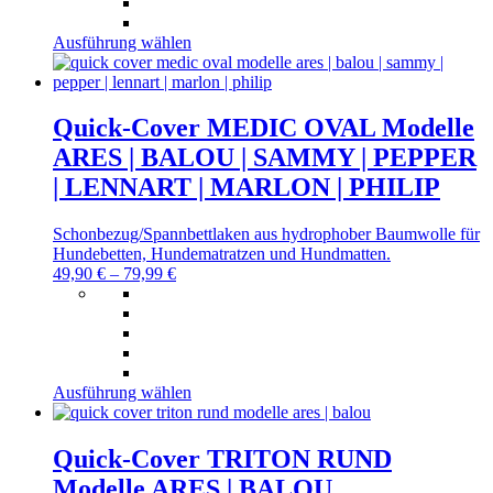
Dieses
Ausführung wählen
Produkt
weist
mehrere
Varianten
Quick-Cover MEDIC OVAL Modelle
auf.
ARES | BALOU | SAMMY | PEPPER
Die
Optionen
| LENNART | MARLON | PHILIP
können
auf
Schonbezug/Spannbettlaken aus hydrophober Baumwolle für
der
Hundebetten, Hundematratzen und Hundmatten.
Produktseite
49,90
€
–
79,99
€
gewählt
werden
Dieses
Ausführung wählen
Produkt
weist
mehrere
Quick-Cover TRITON RUND
Varianten
Modelle ARES | BALOU
auf.