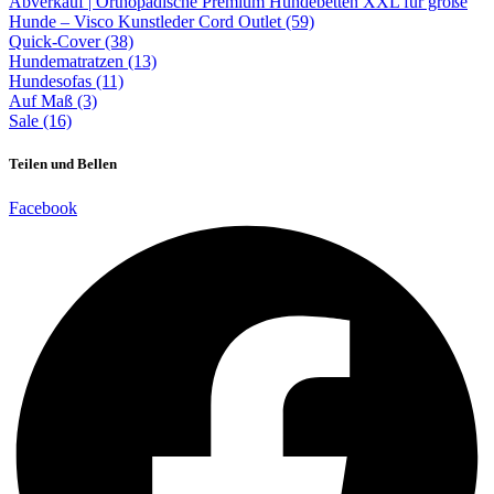
Abverkauf | Orthopädische Premium Hundebetten XXL für große
Hunde – Visco Kunstleder Cord Outlet (59)
Quick-Cover (38)
Hundematratzen (13)
Hundesofas (11)
Auf Maß (3)
Sale (16)
Teilen und Bellen
Facebook