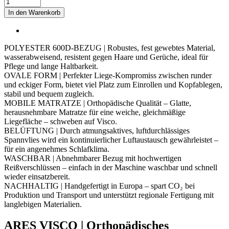
ARES
VISCO
In den Warenkorb
Orthopädisches
Hundebett
Menge
POLYESTER 600D-BEZUG | Robustes, fest gewebtes Material,
wasserabweisend, resistent gegen Haare und Gerüche, ideal für
Pflege und lange Haltbarkeit.
OVALE FORM | Perfekter Liege-Kompromiss zwischen runder
und eckiger Form, bietet viel Platz zum Einrollen und Kopfablegen,
stabil und bequem zugleich.
MOBILE MATRATZE | Orthopädische Qualität – Glatte,
herausnehmbare Matratze für eine weiche, gleichmäßige
Liegefläche – schweben auf Visco.
BELÜFTUNG | Durch atmungsaktives, luftdurchlässiges
Spannvlies wird ein kontinuierlicher Luftaustausch gewährleistet –
für ein angenehmes Schlafklima.
WASCHBAR | Abnehmbarer Bezug mit hochwertigen
Reißverschlüssen – einfach in der Maschine waschbar und schnell
wieder einsatzbereit.
NACHHALTIG | Handgefertigt in Europa – spart CO₂ bei
Produktion und Transport und unterstützt regionale Fertigung mit
langlebigen Materialien.
ARES VISCO | Orthopädisches