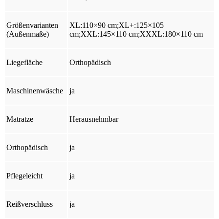
Größenvarianten
XL:110×90 cm;XL+:125×105
(Außenmaße)
cm;XXL:145×110 cm;XXXL:180×110 cm
Liegefläche
Orthopädisch
Maschinenwäsche
ja
Matratze
Herausnehmbar
Orthopädisch
ja
Pflegeleicht
ja
Reißverschluss
ja