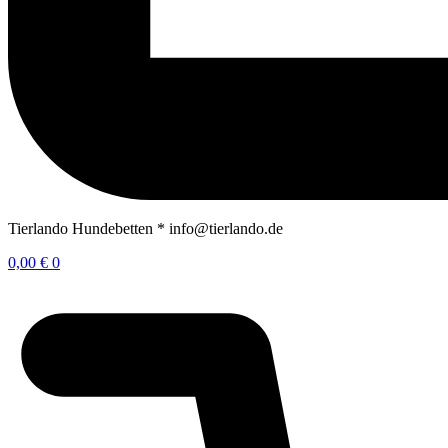
Tierlando Hundebetten * info@tierlando.de
0,00
€
0