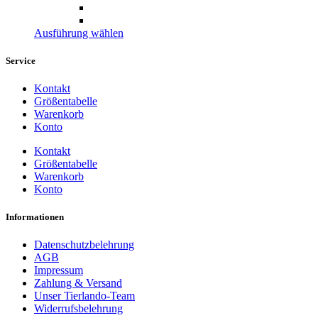
Dieses
Ausführung wählen
Produkt
weist
Service
mehrere
Varianten
Kontakt
auf.
Größentabelle
Die
Warenkorb
Optionen
Konto
können
auf
Kontakt
der
Größentabelle
Produktseite
Warenkorb
gewählt
Konto
werden
Informationen
Datenschutzbelehrung
AGB
Impressum
Zahlung & Versand
Unser Tierlando-Team
Widerrufsbelehrung