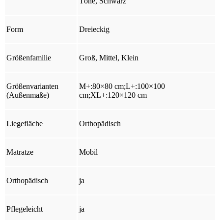
Töne, Schwarz
Form
Dreieckig
Größenfamilie
Groß, Mittel, Klein
Größenvarianten
M+:80×80 cm;L+:100×100
(Außenmaße)
cm;XL+:120×120 cm
Liegefläche
Orthopädisch
Matratze
Mobil
Orthopädisch
ja
Pflegeleicht
ja