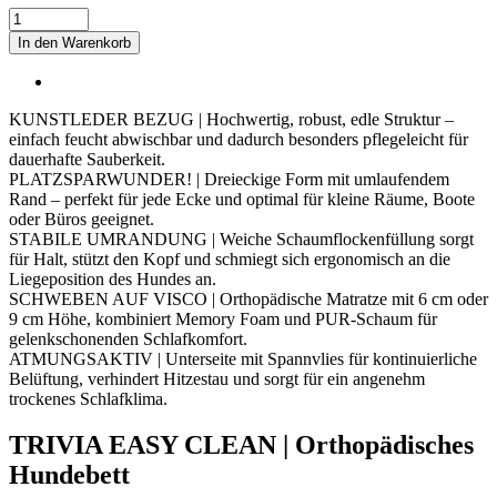
TRIVIA
EASY
In den Warenkorb
CLEAN
Orthopädisches
Eckhundebett
Menge
KUNSTLEDER BEZUG | Hochwertig, robust, edle Struktur –
einfach feucht abwischbar und dadurch besonders pflegeleicht für
dauerhafte Sauberkeit.
PLATZSPARWUNDER! | Dreieckige Form mit umlaufendem
Rand – perfekt für jede Ecke und optimal für kleine Räume, Boote
oder Büros geeignet.
STABILE UMRANDUNG | Weiche Schaumflockenfüllung sorgt
für Halt, stützt den Kopf und schmiegt sich ergonomisch an die
Liegeposition des Hundes an.
SCHWEBEN AUF VISCO | Orthopädische Matratze mit 6 cm oder
9 cm Höhe, kombiniert Memory Foam und PUR-Schaum für
gelenkschonenden Schlafkomfort.
ATMUNGSAKTIV | Unterseite mit Spannvlies für kontinuierliche
Belüftung, verhindert Hitzestau und sorgt für ein angenehm
trockenes Schlafklima.
TRIVIA EASY CLEAN | Orthopädisches
Hundebett