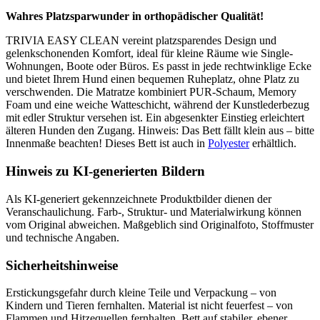
Wahres Platzsparwunder in orthopädischer Qualität!
TRIVIA EASY CLEAN vereint platzsparendes Design und
gelenkschonenden Komfort, ideal für kleine Räume wie Single-
Wohnungen, Boote oder Büros. Es passt in jede rechtwinklige Ecke
und bietet Ihrem Hund einen bequemen Ruheplatz, ohne Platz zu
verschwenden. Die Matratze kombiniert PUR-Schaum, Memory
Foam und eine weiche Watteschicht, während der Kunstlederbezug
mit edler Struktur versehen ist. Ein abgesenkter Einstieg erleichtert
älteren Hunden den Zugang. Hinweis: Das Bett fällt klein aus – bitte
Innenmaße beachten! Dieses Bett ist auch in
Polyester
erhältlich.
Hinweis zu KI-generierten Bildern
Als KI-generiert gekennzeichnete Produktbilder dienen der
Veranschaulichung. Farb-, Struktur- und Materialwirkung können
vom Original abweichen. Maßgeblich sind Originalfoto, Stoffmuster
und technische Angaben.
Sicherheitshinweise
Erstickungsgefahr durch kleine Teile und Verpackung – von
Kindern und Tieren fernhalten. Material ist nicht feuerfest – von
Flammen und Hitzequellen fernhalten. Bett auf stabiler, ebener