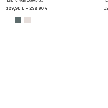
langflorigem Zottelplüsch.
la
129,90
€
–
299,90
€
1