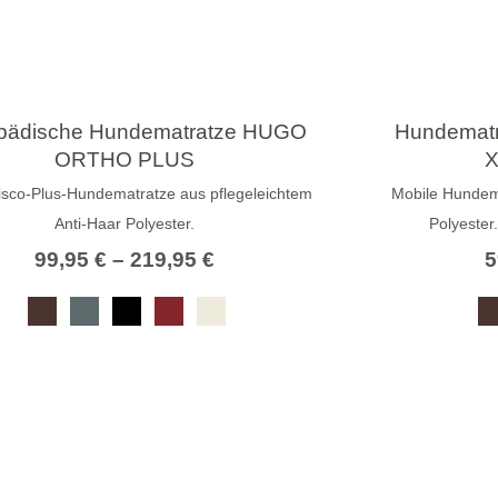
pädische Hundematratze HUGO
Hundemat
ORTHO PLUS
X
isco-Plus-Hundematratze aus pflegeleichtem
Mobile Hundema
Anti-Haar Polyester.
Polyester
99,95
€
–
219,95
€
5