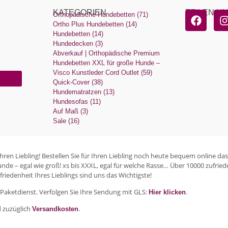
KATEGORIEN
TEILEN U
Orthopädische Hundebetten (71)
Ortho Plus Hundebetten (14)
Hundebetten (14)
Hundedecken (3)
Abverkauf | Orthopädische Premium
Hundebetten XXL für große Hunde –
Visco Kunstleder Cord Outlet (59)
Quick-Cover (38)
Hundematratzen (13)
Hundesofas (11)
Auf Maß (3)
Sale (16)
en Liebling! Bestellen Sie für Ihren Liebling noch heute bequem online das
unde – egal wie groß! xs bis XXXL, egal für welche Rasse… Über 10000 zufr
riedenheit Ihres Lieblings sind uns das Wichtigste!
Paketdienst. Verfolgen Sie Ihre Sendung mit GLS:
.
Hier klicken
d zuzüglich
.
Versandkosten