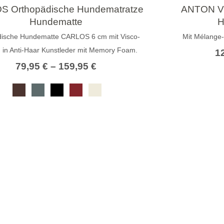
 Orthopädische Hundematratze
ANTON VI
Hundematte
H
dische Hundematte CARLOS 6 cm mit Visco-
Mit Mélange
in Anti-Haar Kunstleder mit Memory Foam.
1
79,95
€
–
159,95
€