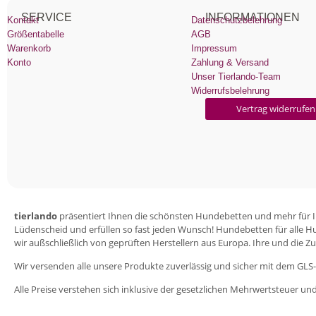
SERVICE
INFORMATIONEN
Kontakt
Datenschutzbelehrung
Größentabelle
AGB
Warenkorb
Impressum
Konto
Zahlung & Versand
Unser Tierlando-Team
Widerrufsbelehrung
Vertrag widerrufen
tierlando
präsentiert Ihnen die schönsten Hundebetten und mehr für Ihr
Lüdenscheid und erfüllen so fast jeden Wunsch! Hundebetten für alle H
wir außschließlich von geprüften Herstellern aus Europa. Ihre und die Zuf
Wir versenden alle unsere Produkte zuverlässig und sicher mit dem GLS-
Alle Preise verstehen sich inklusive der gesetzlichen Mehrwertsteuer un