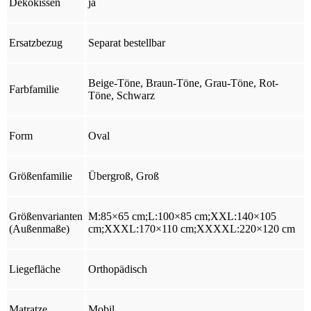
Dekokissen
ja
Ersatzbezug
Separat bestellbar
Beige-Töne, Braun-Töne, Grau-Töne, Rot-
Farbfamilie
Töne, Schwarz
Form
Oval
Größenfamilie
Übergroß, Groß
Größenvarianten
M:85×65 cm;L:100×85 cm;XXL:140×105
(Außenmaße)
cm;XXXL:170×110 cm;XXXXL:220×120 cm
Liegefläche
Orthopädisch
Matratze
Mobil