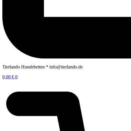
Tierlando Hundebetten * info@tierlando.de
0,00
€
0