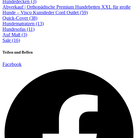
Hundedecken (3)
Abverkauf | Orthopädische Premium Hundebetten XXL für große
Hunde – Visco Kunstleder Cord Outlet (59)
Quick-Cover (38)
Hundematratzen (13)
Hundesofas (11)
Auf Maß (3)
Sale (16)
Teilen und Bellen
Facebook