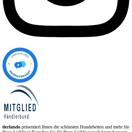
tierlando
präsentiert Ihnen die schönsten Hundebetten und mehr für