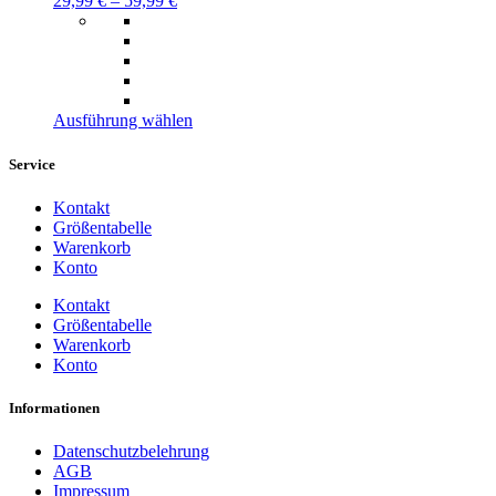
29,99
€
–
59,99
€
gewählt
werden
Dieses
Ausführung wählen
Produkt
weist
Service
mehrere
Varianten
Kontakt
auf.
Größentabelle
Die
Warenkorb
Optionen
Konto
können
auf
Kontakt
der
Größentabelle
Produktseite
Warenkorb
gewählt
Konto
werden
Informationen
Datenschutzbelehrung
AGB
Impressum