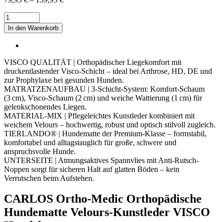
CARLOS
VIP
In den Warenkorb
Orthopädische
Hundematratze
Menge
VISCO QUALITÄT | Orthopädischer Liegekomfort mit
druckentlastender Visco-Schicht – ideal bei Arthrose, HD, DE und
zur Prophylaxe bei gesunden Hunden.
MATRATZENAUFBAU | 3-Schicht-System: Komfort-Schaum
(3 cm), Visco-Schaum (2 cm) und weiche Wattierung (1 cm) für
gelenkschonendes Liegen.
MATERIAL-MIX | Pflegeleichtes Kunstleder kombiniert mit
weichem Velours – hochwertig, robust und optisch stilvoll zugleich.
TIERLANDO® | Hundematte der Premium-Klasse – formstabil,
komfortabel und alltagstauglich für große, schwere und
anspruchsvolle Hunde.
UNTERSEITE | Atmungsaktives Spannvlies mit Anti-Rutsch-
Noppen sorgt für sicheren Halt auf glatten Böden – kein
Verrutschen beim Aufstehen.
CARLOS Ortho-Medic Orthopädische
Hundematte Velours-Kunstleder VISCO