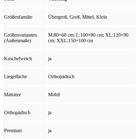
Größenfamilie
Übergroß, Groß, Mittel, Klein
Größenvarianten
M:80×60 cm; L:100×80 cm; XL:120×90
(Außenmaße)
cm; XXL:150×100 cm
Kuschelweich
ja
Liegefläche
Orthopädisch
Matratze
Mobil
Orthopädisch
ja
Premium
ja