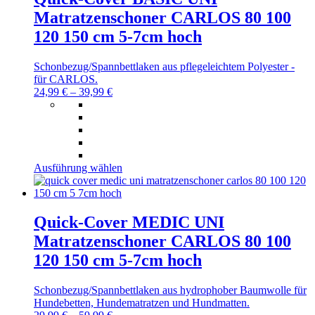
Matratzenschoner CARLOS 80 100
120 150 cm 5-7cm hoch
Schonbezug/Spannbettlaken aus pflegeleichtem Polyester -
für CARLOS.
24,99
€
–
39,99
€
Dieses
Ausführung wählen
Produkt
weist
mehrere
Varianten
Quick-Cover MEDIC UNI
auf.
Matratzenschoner CARLOS 80 100
Die
Optionen
120 150 cm 5-7cm hoch
können
auf
Schonbezug/Spannbettlaken aus hydrophober Baumwolle für
der
Hundebetten, Hundematratzen und Hundmatten.
Produktseite