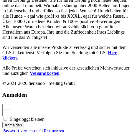
Ihren Liebling! Bestellen Sie für Ihren Liebling noch heute bequem
online das Traumbett. Wir haben ständig über 2000 Betten auf Lager
in Lüdenscheid und erfüllen so fast jeden Wunsch! Hundebetten für
alle Hunde – egal wie groß! xs bis XXXL, egal für welche Rasse…
Über 10000 zufriedene Kunden & 100% positive Bewertungen!
Alle unsere Waren beziehen wir außschließlich von geprüften
Herstellern aus Europa. Ihre und die Zufriedenheit Ihres Lieblings
sind uns das Wichtigste!
Wir versenden alle unsere Produkte zuverlässig und sicher mit dem
GLS-Paketdienst. Verfolgen Sie Ihre Sendung mit GLS:
Hier
klicken
.
Alle Preise verstehen sich inklusive der gesetzlichen Mehrwertsteuer
und zuzüglich
Versandkosten
.
© 2021-2026 tierlando - Stelling GmbH
Anmelden
Eingeloggt bleiben
Anmelden
Passwort vergessen?
|
Registrieren