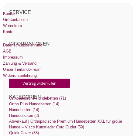
SERVICE
Kontakt
Größentabelle
Warenkorb
Konto
INFORMATIONEN
Datenschutzbelehrung
AGB
Impressum
Zahlung & Versand
Unser Tierlando-Team
Widerrufsbelehrung
Vertrag widerrufen
KATEGORIEN
Orthopädische Hundebetten (71)
Ortho Plus Hundebetten (14)
Hundebetten (14)
Hundedecken (3)
Abverkauf | Orthopädische Premium Hundebetten XXL für große
Hunde – Visco Kunstleder Cord Outlet (59)
Quick-Cover (38)