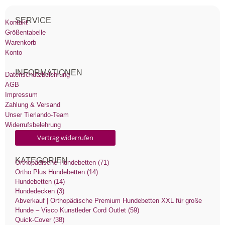
SERVICE
Kontakt
Größentabelle
Warenkorb
Konto
INFORMATIONEN
Datenschutzbelehrung
AGB
Impressum
Zahlung & Versand
Unser Tierlando-Team
Widerrufsbelehrung
Vertrag widerrufen
KATEGORIEN
Orthopädische Hundebetten (71)
Ortho Plus Hundebetten (14)
Hundebetten (14)
Hundedecken (3)
Abverkauf | Orthopädische Premium Hundebetten XXL für große
Hunde – Visco Kunstleder Cord Outlet (59)
Quick-Cover (38)