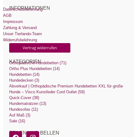
INFORMATIONEN
Datenschutzbelehrung
AGB
Impressum
Zahlung & Versand
Unser Tierlando-Team
Widerrufsbelehrung
Vertrag widerrufen
KATEGORIEN
Orthopädische Hundebetten (71)
Ortho Plus Hundebetten (14)
Hundebetten (14)
Hundedecken (3)
Abverkauf | Orthopädische Premium Hundebetten XXL für große
Hunde – Visco Kunstleder Cord Outlet (59)
Quick-Cover (38)
Hundematratzen (13)
Hundesofas (11)
Auf Maß (3)
Sale (16)
TEILEN UND BELLEN