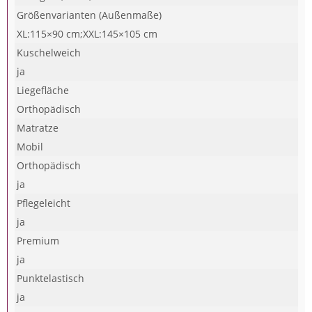
Größenvarianten (Außenmaße)
XL:115×90 cm;XXL:145×105 cm
Kuschelweich
ja
Liegefläche
Orthopädisch
Matratze
Mobil
Orthopädisch
ja
Pflegeleicht
ja
Premium
ja
Punktelastisch
ja