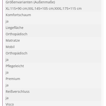
Größenvarianten (Außenmaße)
XL:115×90 cm;XXL:145×105 cm;XXXL:175×115 cm
Komfortschaum
ja
Liegefläche
Orthopädisch
Matratze
Mobil
Orthopädisch
ja
Pflegeleicht
ja
Premium
ja
Reißverschluss
ja
Visco