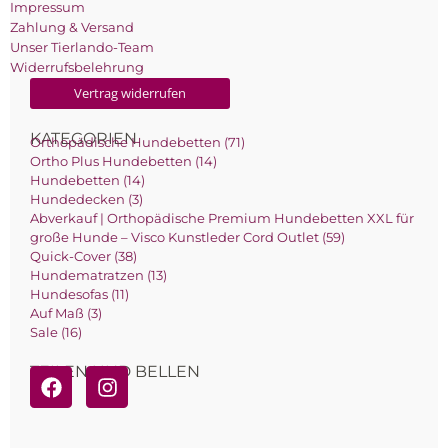
Impressum
Zahlung & Versand
Unser Tierlando-Team
Widerrufsbelehrung
Vertrag widerrufen
KATEGORIEN
Orthopädische Hundebetten (71)
Ortho Plus Hundebetten (14)
Hundebetten (14)
Hundedecken (3)
Abverkauf | Orthopädische Premium Hundebetten XXL für
große Hunde – Visco Kunstleder Cord Outlet (59)
Quick-Cover (38)
Hundematratzen (13)
Hundesofas (11)
Auf Maß (3)
Sale (16)
TEILEN UND BELLEN