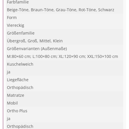
Farbfamilie
Beige-Töne, Braun-Töne, Grau-Töne, Rot-Töne, Schwarz
Form
Viereckig
Größenfamilie
Übergroß, Groß, Mittel, Klein
Größenvarianten (Außenmaße)
M:80×60 cm; L:100×80 cm; XL:120×90 cm; XXL:150×100 cm
Kuschelweich
ja
Liegefläche
Orthopädisch
Matratze
Mobil
Ortho Plus
ja
Orthopädisch