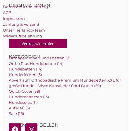
INFORMATIONEN
Datenschutzbelehrung
AGB
Impressum
Zahlung & Versand
Unser Tierlando-Team
Widerrufsbelehrung
Vertrag widerrufen
KATEGORIEN
Orthopädische Hundebetten (71)
Ortho Plus Hundebetten (14)
Hundebetten (14)
Hundedecken (3)
Abverkauf | Orthopädische Premium Hundebetten XXL für
große Hunde – Visco Kunstleder Cord Outlet (59)
Quick-Cover (38)
Hundematratzen (13)
Hundesofas (11)
Auf Maß (3)
Sale (16)
TEILEN UND BELLEN