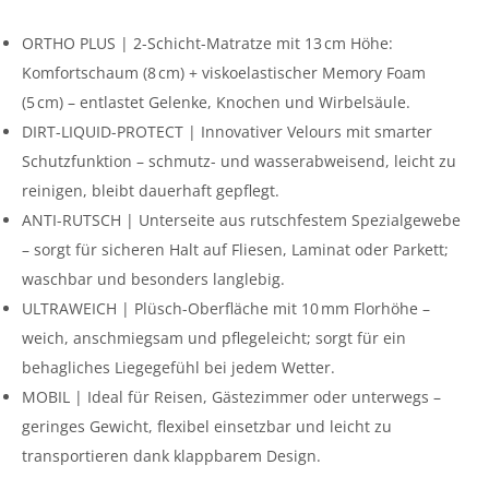
ORTHO PLUS | 2-Schicht-Matratze mit 13 cm Höhe:
Komfortschaum (8 cm) + viskoelastischer Memory Foam
(5 cm) – entlastet Gelenke, Knochen und Wirbelsäule.
DIRT-LIQUID-PROTECT | Innovativer Velours mit smarter
Schutzfunktion – schmutz- und wasserabweisend, leicht zu
reinigen, bleibt dauerhaft gepflegt.
ANTI-RUTSCH | Unterseite aus rutschfestem Spezialgewebe
– sorgt für sicheren Halt auf Fliesen, Laminat oder Parkett;
waschbar und besonders langlebig.
ULTRAWEICH | Plüsch-Oberfläche mit 10 mm Florhöhe –
weich, anschmiegsam und pflegeleicht; sorgt für ein
behagliches Liegegefühl bei jedem Wetter.
MOBIL | Ideal für Reisen, Gästezimmer oder unterwegs –
geringes Gewicht, flexibel einsetzbar und leicht zu
transportieren dank klappbarem Design.