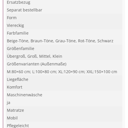
Ersatzbezug
Separat bestellbar
Form
Viereckig
Farbfamilie
Beige-Töne, Braun-Töne, Grau-Töne, Rot-Töne, Schwarz
Größenfamilie
Übergroß, Groß, Mittel, Klein
Größenvarianten (Außenmaße)
M:80×60 cm; L:100×80 cm; XL:120×90 cm; XXL:150×100 cm
Liegefläche
Komfort
Maschinenwäsche
ja
Matratze
Mobil
Pflegeleicht