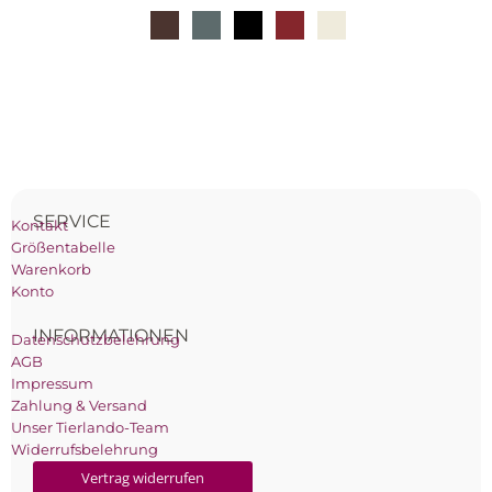
SERVICE
Kontakt
Größentabelle
Warenkorb
Konto
INFORMATIONEN
Datenschutzbelehrung
AGB
Impressum
Zahlung & Versand
Unser Tierlando-Team
Widerrufsbelehrung
Vertrag widerrufen