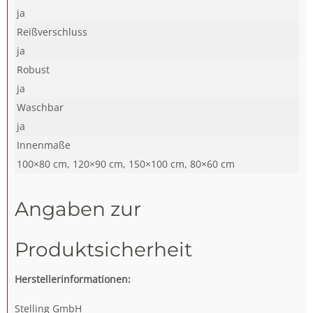
ja
Reißverschluss
ja
Robust
ja
Waschbar
ja
Innenmaße
100×80 cm, 120×90 cm, 150×100 cm, 80×60 cm
Angaben zur
Produktsicherheit
Herstellerinformationen:
Stelling GmbH