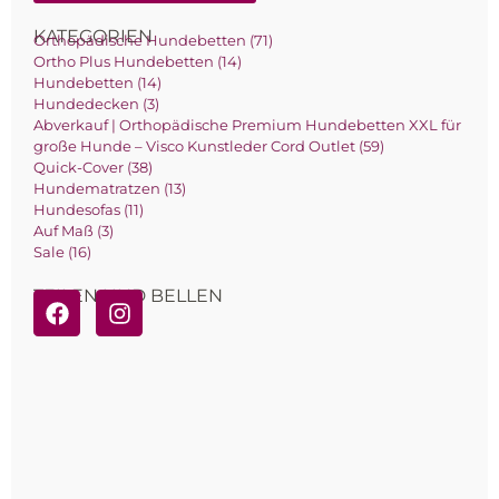
KATEGORIEN
Orthopädische Hundebetten (71)
Ortho Plus Hundebetten (14)
Hundebetten (14)
Hundedecken (3)
Abverkauf | Orthopädische Premium Hundebetten XXL für
große Hunde – Visco Kunstleder Cord Outlet (59)
Quick-Cover (38)
Hundematratzen (13)
Hundesofas (11)
Auf Maß (3)
Sale (16)
TEILEN UND BELLEN