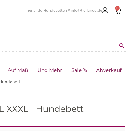
0
Tierlando Hundebetten * info@tierlando.de
Auf Maß
Und Mehr
Sale %
Abverkauf
 Hundebett
XL XXXL | Hundebett