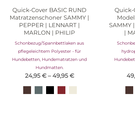
Quick-Cover BASIC RUND
Quick-
Matratzenschoner SAMMY |
Model
PEPPER | LENNART |
SAMMY |
MARLON | PHILIP
| M
Schonbezug/Spannbettlaken aus
Schonbe
pflegeleichtem Polyester - für
hydro
Hundebetten, Hundematratzen und
Hundebet
Hundmatten.
24,95
€
–
49,95
€
49