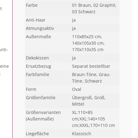
Farbe
01 Braun, 02 Graphit,
t
03 Schwarz
Anti-Haar
ja
Atmungsaktiv
ja
Außenmaße
110x85x25 cm,
140x105x30 cm,
nti-
170x110x35 cm
,
Dekokissen
ja
 eine
Ersatzbezug
Separat bestellbar
d
Farbfamilie
Braun-Töne, Grau-
Töne, Schwarz
Form
Oval
Größenfamilie
Übergroß, Groß,
Mittel
Größenvarianten
XL:110×85
(Außenmaße)
cm;XXL:140×105
cm;XXXL:170×110 cm
Liegefläche
Klassisch