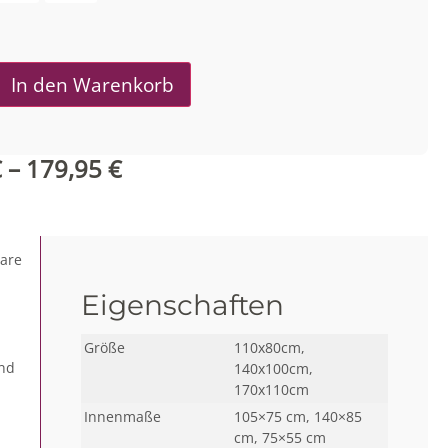
In den Warenkorb
€
–
179,95
€
aare
Eigenschaften
Größe
110x80cm,
nd
140x100cm,
170x110cm
Innenmaße
105×75 cm, 140×85
cm, 75×55 cm