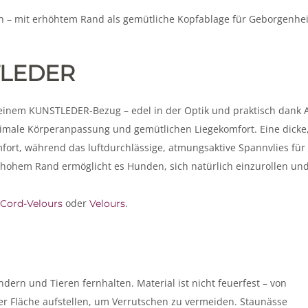
 – mit erhöhtem Rand als gemütliche Kopfablage für Geborgenhei
TLEDER
 seinem KUNSTLEDER-Bezug – edel in der Optik und praktisch dank A
timale Körperanpassung und gemütlichen Liegekomfort. Eine dicke
rt, während das luftdurchlässige, atmungsaktive Spannvlies für
it hohem Rand ermöglicht es Hunden, sich natürlich einzurollen un
oder
.
Cord-Velours
Velours
dern und Tieren fernhalten. Material ist nicht feuerfest – von
er Fläche aufstellen, um Verrutschen zu vermeiden. Staunässe