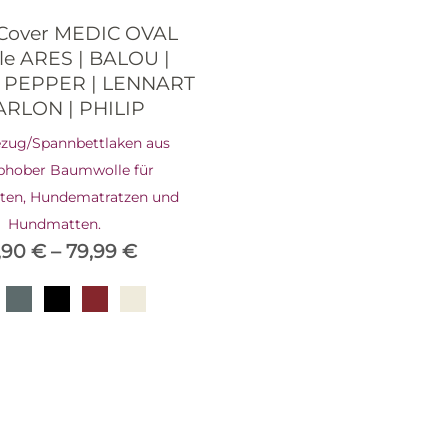
Cover MEDIC OVAL
le ARES | BALOU |
 PEPPER | LENNART
ARLON | PHILIP
zug/Spannbettlaken aus
phober Baumwolle für
ten, Hundematratzen und
Hundmatten.
,90
€
–
79,99
€