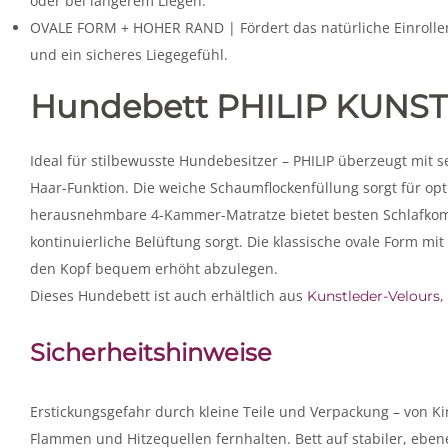
oder bei längerem Liegen.
OVALE FORM + HOHER RAND | Fördert das natürliche Einrollen
und ein sicheres Liegegefühl.
Hundebett PHILIP KUNS
Ideal für stilbewusste Hundebesitzer – PHILIP überzeugt mit
Haar-Funktion. Die weiche Schaumflockenfüllung sorgt für op
herausnehmbare 4-Kammer-Matratze bietet besten Schlafkomfo
kontinuierliche Belüftung sorgt. Die klassische ovale Form m
den Kopf bequem erhöht abzulegen.
Dieses Hundebett ist auch erhältlich aus
,
Kunstleder-Velours
Sicherheitshinweise
Erstickungsgefahr durch kleine Teile und Verpackung – von Kin
Flammen und Hitzequellen fernhalten. Bett auf stabiler, eben