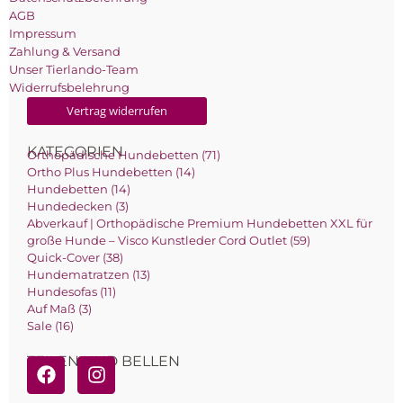
AGB
Impressum
Zahlung & Versand
Unser Tierlando-Team
Widerrufsbelehrung
Vertrag widerrufen
KATEGORIEN
Orthopädische Hundebetten (71)
Ortho Plus Hundebetten (14)
Hundebetten (14)
Hundedecken (3)
Abverkauf | Orthopädische Premium Hundebetten XXL für
große Hunde – Visco Kunstleder Cord Outlet (59)
Quick-Cover (38)
Hundematratzen (13)
Hundesofas (11)
Auf Maß (3)
Sale (16)
TEILEN UND BELLEN