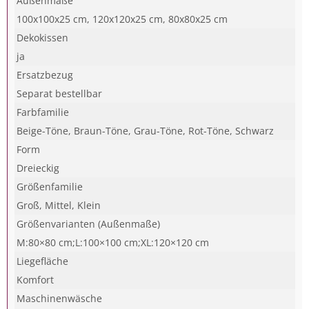
Außenmaße
100x100x25 cm, 120x120x25 cm, 80x80x25 cm
Dekokissen
ja
Ersatzbezug
Separat bestellbar
Farbfamilie
Beige-Töne, Braun-Töne, Grau-Töne, Rot-Töne, Schwarz
Form
Dreieckig
Größenfamilie
Groß, Mittel, Klein
Größenvarianten (Außenmaße)
M:80×80 cm;L:100×100 cm;XL:120×120 cm
Liegefläche
Komfort
Maschinenwäsche