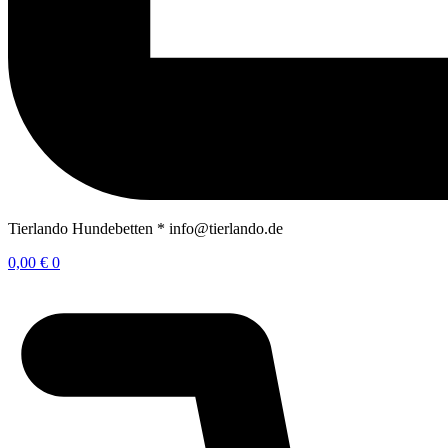
Tierlando Hundebetten * info@tierlando.de
0,00
€
0