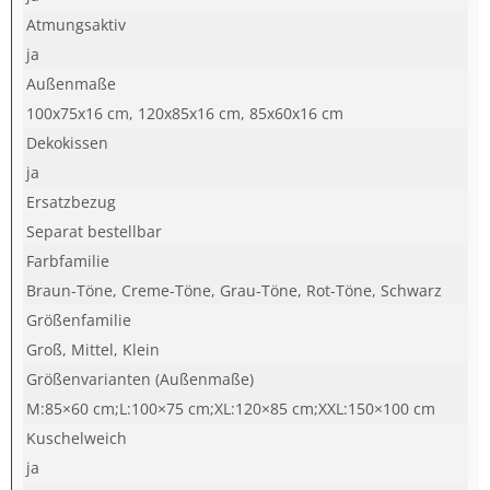
Atmungsaktiv
ja
Außenmaße
100x75x16 cm, 120x85x16 cm, 85x60x16 cm
Dekokissen
ja
Ersatzbezug
Separat bestellbar
Farbfamilie
Braun-Töne, Creme-Töne, Grau-Töne, Rot-Töne, Schwarz
Größenfamilie
Groß, Mittel, Klein
Größenvarianten (Außenmaße)
M:85×60 cm;L:100×75 cm;XL:120×85 cm;XXL:150×100 cm
Kuschelweich
ja