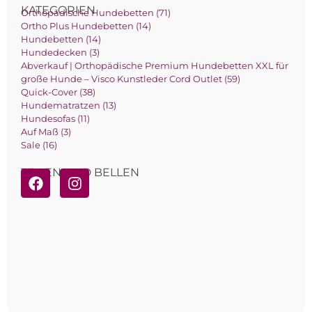
KATEGORIEN
Orthopädische Hundebetten (71)
Ortho Plus Hundebetten (14)
Hundebetten (14)
Hundedecken (3)
Abverkauf | Orthopädische Premium Hundebetten XXL für
große Hunde – Visco Kunstleder Cord Outlet (59)
Quick-Cover (38)
Hundematratzen (13)
Hundesofas (11)
Auf Maß (3)
Sale (16)
TEILEN UND BELLEN