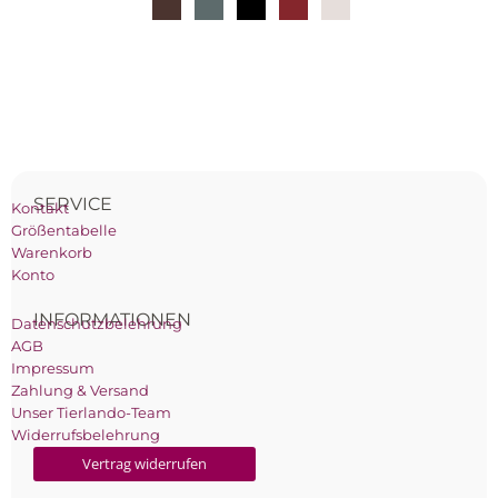
SERVICE
Kontakt
Größentabelle
Warenkorb
Konto
INFORMATIONEN
Datenschutzbelehrung
AGB
Impressum
Zahlung & Versand
Unser Tierlando-Team
Widerrufsbelehrung
Vertrag widerrufen