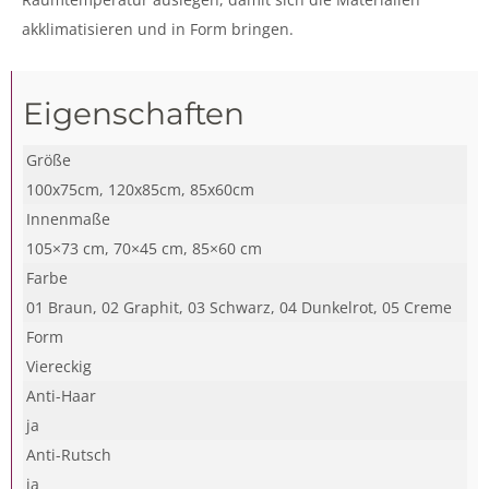
akklimatisieren und in Form bringen.
Eigenschaften
Größe
100x75cm, 120x85cm, 85x60cm
Innenmaße
105×73 cm, 70×45 cm, 85×60 cm
Farbe
01 Braun, 02 Graphit, 03 Schwarz, 04 Dunkelrot, 05 Creme
Form
Viereckig
Anti-Haar
ja
Anti-Rutsch
ja