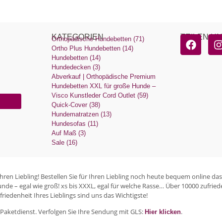
KATEGORIEN
TEILEN U
Orthopädische Hundebetten (71)
Ortho Plus Hundebetten (14)
Hundebetten (14)
Hundedecken (3)
Abverkauf | Orthopädische Premium
Hundebetten XXL für große Hunde –
Visco Kunstleder Cord Outlet (59)
Quick-Cover (38)
Hundematratzen (13)
Hundesofas (11)
Auf Maß (3)
Sale (16)
en Liebling! Bestellen Sie für Ihren Liebling noch heute bequem online das
unde – egal wie groß! xs bis XXXL, egal für welche Rasse… Über 10000 zufr
riedenheit Ihres Lieblings sind uns das Wichtigste!
Paketdienst. Verfolgen Sie Ihre Sendung mit GLS:
.
Hier klicken