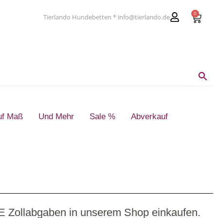
0
Tierlando Hundebetten * info@tierlando.de
uf Maß
Und Mehr
Sale %
Abverkauf
E Zollabgaben in unserem Shop einkaufen.