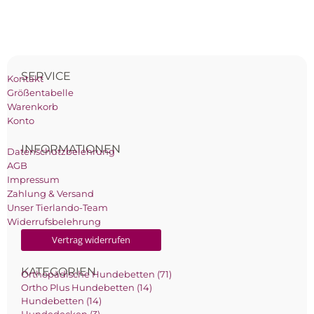
SERVICE
Kontakt
Größentabelle
Warenkorb
Konto
INFORMATIONEN
Datenschutzbelehrung
AGB
Impressum
Zahlung & Versand
Unser Tierlando-Team
Widerrufsbelehrung
Vertrag widerrufen
KATEGORIEN
Orthopädische Hundebetten (71)
Ortho Plus Hundebetten (14)
Hundebetten (14)