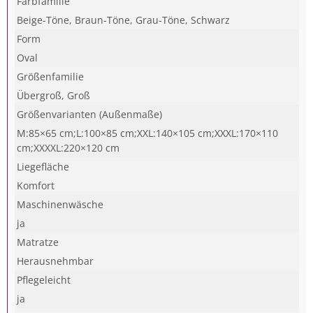
Farbfamilie
Beige-Töne, Braun-Töne, Grau-Töne, Schwarz
Form
Oval
Größenfamilie
Übergroß, Groß
Größenvarianten (Außenmaße)
M:85×65 cm;L:100×85 cm;XXL:140×105 cm;XXXL:170×110
cm;XXXXL:220×120 cm
Liegefläche
Komfort
Maschinenwäsche
ja
Matratze
Herausnehmbar
Pflegeleicht
ja