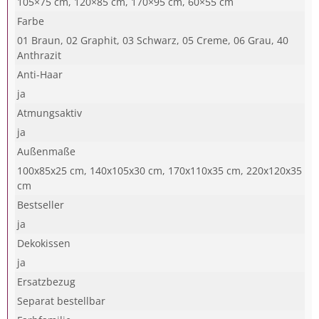
105×75 cm, 120×85 cm, 170×95 cm, 60×55 cm
Farbe
01 Braun, 02 Graphit, 03 Schwarz, 05 Creme, 06 Grau, 40
Anthrazit
Anti-Haar
ja
Atmungsaktiv
ja
Außenmaße
100x85x25 cm, 140x105x30 cm, 170x110x35 cm, 220x120x35
cm
Bestseller
ja
Dekokissen
ja
Ersatzbezug
Separat bestellbar