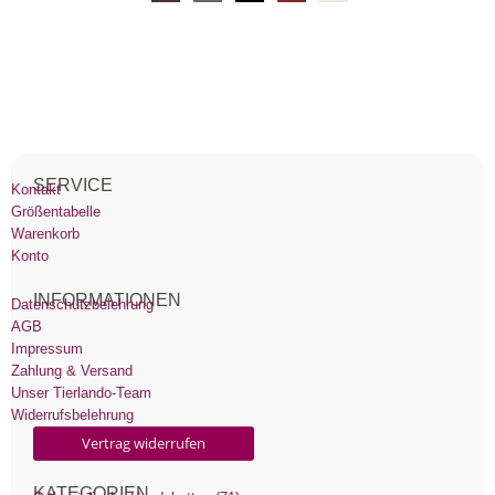
SERVICE
Kontakt
Größentabelle
Warenkorb
Konto
INFORMATIONEN
Datenschutzbelehrung
AGB
Impressum
Zahlung & Versand
Unser Tierlando-Team
Widerrufsbelehrung
Vertrag widerrufen
KATEGORIEN