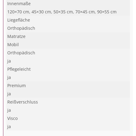
Innenmaße
120×70 cm, 45×30 cm, 50×35 cm, 70×45 cm, 90×55 cm
Liegefläche
Orthopädisch
Matratze
Mobil
Orthopädisch
ja
Pflegeleicht
ja
Premium
ja
Reißverschluss
ja
Visco
ja