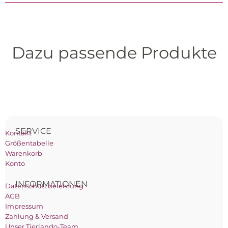
Dazu passende Produkte
SERVICE
Kontakt
Größentabelle
Warenkorb
Konto
INFORMATIONEN
Datenschutzbelehrung
AGB
Impressum
Zahlung & Versand
Unser Tierlando-Team