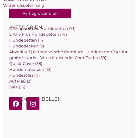
Widerrufsbelehrung
Vertrag widerrufen
KATEGORIEN
Orthopädische Hundebetten (71)
Ortho Plus Hundebetten (14)
Hundebetten (14)
Hundedecken (3)
Abverkauf | Orthopädische Premium Hundebetten XXL für
große Hunde – Visco Kunstleder Cord Outlet (59)
Quick-Cover (38)
Hundematratzen (13)
Hundesofas (11)
Auf Maß (3)
Sale (16)
TEILEN UND BELLEN