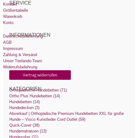
SERVICE
Kontakt
Größentabelle
Warenkorb
Konto
INFORMATIONEN
Datenschutzbelehrung
AGB
Impressum
Zahlung & Versand
Unser Tierlando-Team
Widerrufsbelehrung
Vertrag widerrufen
KATEGORIEN
Orthopädische Hundebetten (71)
Ortho Plus Hundebetten (14)
Hundebetten (14)
Hundedecken (3)
Abverkauf | Orthopädische Premium Hundebetten XXL für große
Hunde – Visco Kunstleder Cord Outlet (59)
Quick-Cover (38)
Hundematratzen (13)
Hundesofas (11)