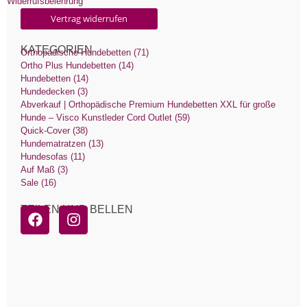
Widerrufsbelehrung
Vertrag widerrufen
KATEGORIEN
Orthopädische Hundebetten (71)
Ortho Plus Hundebetten (14)
Hundebetten (14)
Hundedecken (3)
Abverkauf | Orthopädische Premium Hundebetten XXL für große
Hunde – Visco Kunstleder Cord Outlet (59)
Quick-Cover (38)
Hundematratzen (13)
Hundesofas (11)
Auf Maß (3)
Sale (16)
TEILEN UND BELLEN