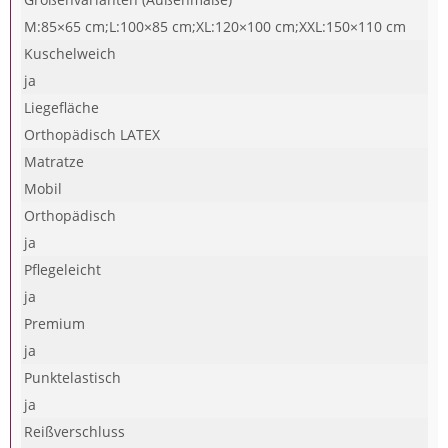
M:85×65 cm;L:100×85 cm;XL:120×100 cm;XXL:150×110 cm
Kuschelweich
ja
Liegefläche
Orthopädisch LATEX
Matratze
Mobil
Orthopädisch
ja
Pflegeleicht
ja
Premium
ja
Punktelastisch
ja
Reißverschluss