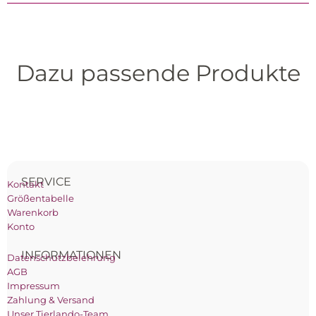
Dazu passende Produkte
SERVICE
Kontakt
Größentabelle
Warenkorb
Konto
INFORMATIONEN
Datenschutzbelehrung
AGB
Impressum
Zahlung & Versand
Unser Tierlando-Team