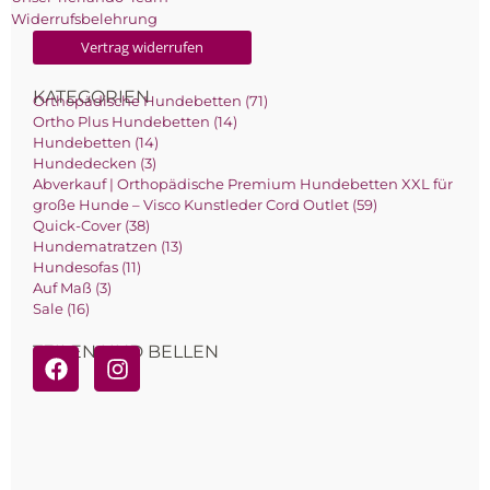
Widerrufsbelehrung
Vertrag widerrufen
KATEGORIEN
Orthopädische Hundebetten (71)
Ortho Plus Hundebetten (14)
Hundebetten (14)
Hundedecken (3)
Abverkauf | Orthopädische Premium Hundebetten XXL für
große Hunde – Visco Kunstleder Cord Outlet (59)
Quick-Cover (38)
Hundematratzen (13)
Hundesofas (11)
Auf Maß (3)
Sale (16)
TEILEN UND BELLEN