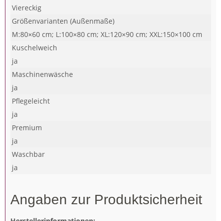
Viereckig
Größenvarianten (Außenmaße)
M:80×60 cm; L:100×80 cm; XL:120×90 cm; XXL:150×100 cm
Kuschelweich
ja
Maschinenwäsche
ja
Pflegeleicht
ja
Premium
ja
Waschbar
ja
Angaben zur Produktsicherheit
Herstellerinformationen: