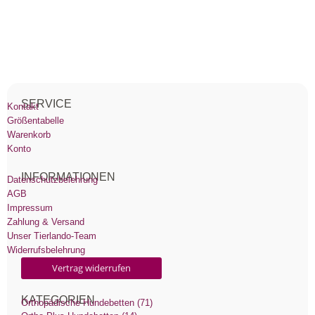
SERVICE
Kontakt
Größentabelle
Warenkorb
Konto
INFORMATIONEN
Datenschutzbelehrung
AGB
Impressum
Zahlung & Versand
Unser Tierlando-Team
Widerrufsbelehrung
Vertrag widerrufen
KATEGORIEN
Orthopädische Hundebetten (71)