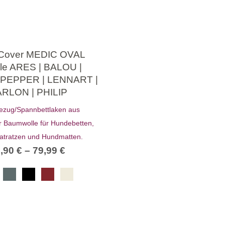
-Cover MEDIC OVAL
le ARES | BALOU |
 PEPPER | LENNART |
RLON | PHILIP
ezug/Spannbettlaken aus
 Baumwolle für Hundebetten,
tratzen und Hundmatten.
9,90
€
–
79,99
€