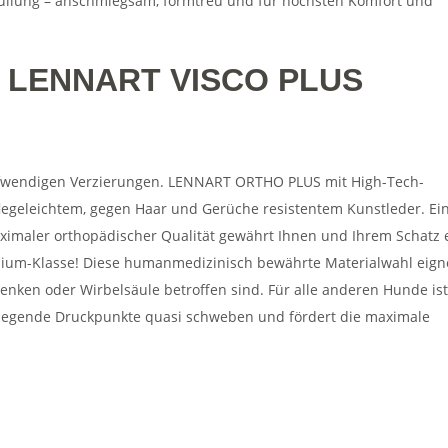
üllung – anschmiegsam, formtreu und für höchsten Komfort und
t LENNART VISCO PLUS
ufwendigen Verzierungen. LENNART ORTHO PLUS mit High-Tech-
legeleichtem, gegen Haar und Gerüche resistentem Kunstleder. Ei
imaler orthopädischer Qualität gewährt Ihnen und Ihrem Schatz 
mium-Klasse! Diese humanmedizinisch bewährte Materialwahl eign
enken oder Wirbelsäule betroffen sind. Für alle anderen Hunde ist
ufliegende Druckpunkte quasi schweben und fördert die maximale