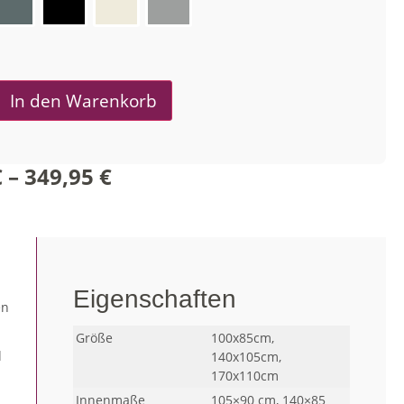
In den Warenkorb
€
–
349,95
€
Eigenschaften
en
Größe
100x85cm,
d
140x105cm,
170x110cm
Innenmaße
105×90 cm, 140×85