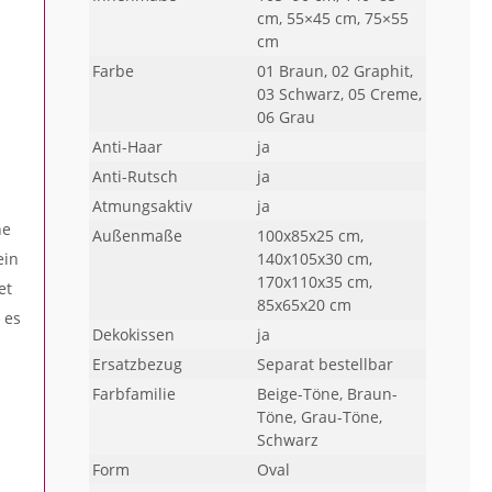
cm, 55×45 cm, 75×55
cm
Farbe
01 Braun, 02 Graphit,
03 Schwarz, 05 Creme,
06 Grau
Anti-Haar
ja
Anti-Rutsch
ja
Atmungsaktiv
ja
ne
Außenmaße
100x85x25 cm,
ein
140x105x30 cm,
170x110x35 cm,
et
85x65x20 cm
 es
Dekokissen
ja
Ersatzbezug
Separat bestellbar
Farbfamilie
Beige-Töne, Braun-
Töne, Grau-Töne,
Schwarz
Form
Oval