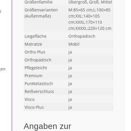
Größenfamilie
Übergroß, Groß, Mittel
Größenvarianten
M:85×65 cm;L:100×85
m
(Außenmaße)
cm;XXL:140×105
cm;XXXL:170×110
cm;XXXXL:220×120 cm
Liegefläche
Orthopädisch
Matratze
Mobil
Ortho Plus
ja
Orthopädisch
ja
Pflegeleicht
ja
gen
Premium
ja
Punktelastisch
ja
Reißverschluss
ja
Visco
ja
Visco Plus
ja
Angaben zur