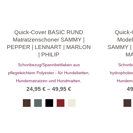
Quick-Cover BASIC RUND
Quick
Matratzenschoner SAMMY |
Model
PEPPER | LENNART | MARLON
SAMMY |
| PHILIP
MA
Schonbezug/Spannbettlaken aus
Schonb
pflegeleichtem Polyester - für Hundebetten,
hydrophober
Hundematratzen und Hundmatten.
Hundema
24,95
€
–
49,95
€
4