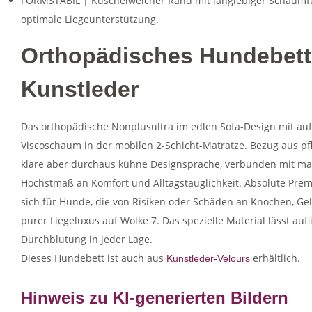
FORMSTABIL | Kuschelweicher Rand mit langlebiger Schaumf
optimale Liegeunterstützung.
Orthopädisches Hundebet
Kunstleder
Das orthopädische Nonplusultra im edlen Sofa-Design mit a
Viscoschaum in der mobilen 2-Schicht-Matratze. Bezug aus pf
klare aber durchaus kühne Designsprache, verbunden mit max
Höchstmaß an Komfort und Alltagstauglichkeit. Absolute Pre
sich für Hunde, die von Risiken oder Schäden an Knochen, Gel
purer Liegeluxus auf Wolke 7. Das spezielle Material lässt a
Durchblutung in jeder Lage.
Dieses Hundebett ist auch aus
erhältlich.
Kunstleder-Velours
Hinweis zu KI-generierten Bildern