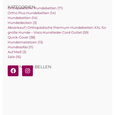
KATEGORIEN
Orthopädische Hundebetten (71)
Ortho Plus Hundebetten (14)
Hundebetten (14)
Hundedecken (3)
Abverkauf | Orthopädische Premium Hundebetten XXL für
große Hunde – Visco Kunstleder Cord Outlet (59)
Quick-Cover (38)
Hundematratzen (13)
Hundesofas (11)
Auf Maß (3)
Sale (16)
TEILEN UND BELLEN