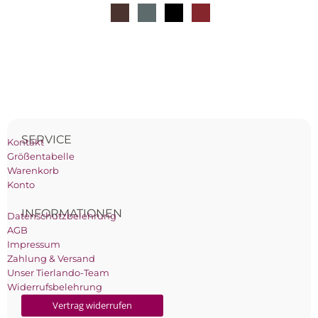
SERVICE
Kontakt
Größentabelle
Warenkorb
Konto
INFORMATIONEN
Datenschutzbelehrung
AGB
Impressum
Zahlung & Versand
Unser Tierlando-Team
Widerrufsbelehrung
Vertrag widerrufen