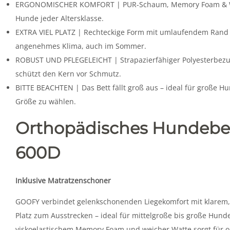
ERGONOMISCHER KOMFORT | PUR-Schaum, Memory Foam & Watte
Hunde jeder Altersklasse.
EXTRA VIEL PLATZ | Rechteckige Form mit umlaufendem Rand –
angenehmes Klima, auch im Sommer.
ROBUST UND PFLEGELEICHT | Strapazierfähiger Polyesterbez
schützt den Kern vor Schmutz.
BITTE BEACHTEN | Das Bett fällt groß aus – ideal für große H
Größe zu wählen.
Orthopädisches Hundebet
600D
Inklusive Matratzenschoner
GOOFY verbindet gelenkschonenden Liegekomfort mit klarem, f
Platz zum Ausstrecken – ideal für mittelgroße bis große Hu
viskoelastischem Memory Foam und weicher Watte sorgt für o