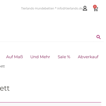
0
Tierlando Hundebetten * info@tierlando.de
Auf Maß
Und Mehr
Sale %
Abverkauf
ett
ett