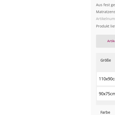
Aus fest g
Matratzen
Artikelnu
Produkt li
Artik
Größe
110x90
90x75c
Farbe