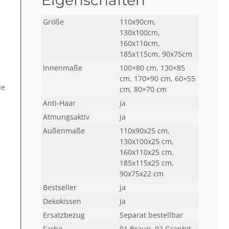
Eigenschaften
Größe
110x90cm,
130x100cm,
160x110cm,
185x115cm, 90x75cm
Innenmaße
100×80 cm, 130×85
cm, 170×90 cm, 60×55
de
cm, 80×70 cm
Anti-Haar
ja
Atmungsaktiv
ja
Außenmaße
110x90x25 cm,
130x100x25 cm,
160x110x25 cm,
185x115x25 cm,
90x75x22 cm
Bestseller
ja
Dekokissen
ja
Ersatzbezug
Separat bestellbar
Farbe
01 Braun, 02 Graphit,