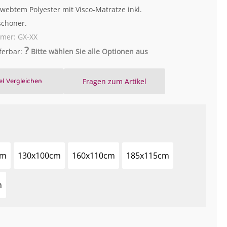
ewebtem Polyester mit Visco-Matratze inkl.
schoner.
mmer:
GX-XX
?
eferbar:
Bitte wählen Sie alle Optionen aus
el Vergleichen
Fragen zum Artikel
cm
130x100cm
160x110cm
185x115cm
m