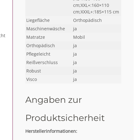
cm;XXL+:160×110
cm;XXXL+:185×115 cm
Liegefläche
Orthopädisch
Maschinenwäsche
ja
cht
Matratze
Mobil
Orthopädisch
ja
Pflegeleicht
ja
Reißverschluss
ja
Robust
ja
Visco
ja
Angaben zur
Produktsicherheit
Herstellerinformationen: