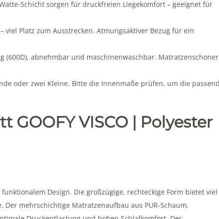
-Schicht sorgen für druckfreien Liegekomfort – geeignet für
 viel Platz zum Ausstrecken. Atmungsaktiver Bezug für ein
ug (600D), abnehmbar und maschinenwaschbar. Matratzenschoner
unde oder zwei Kleine. Bitte die Innenmaße prüfen, um die passen
t GOOFY VISCO | Polyester
unktionalem Design. Die großzügige, rechteckige Form bietet viel
nde. Der mehrschichtige Matratzenaufbau aus PUR-Schaum,
ptimale Druckentlastung und hohen Schlafkomfort. Der