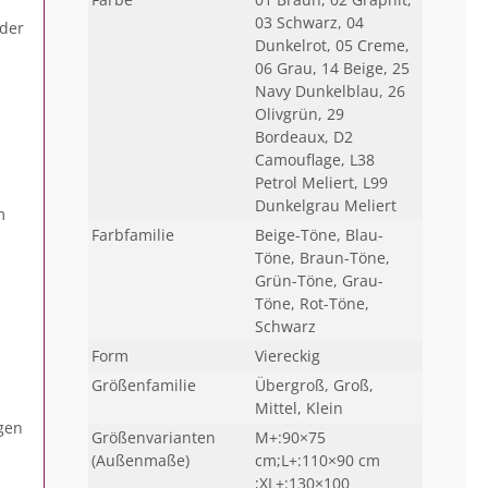
03 Schwarz, 04
oder
Dunkelrot, 05 Creme,
06 Grau, 14 Beige, 25
Navy Dunkelblau, 26
Olivgrün, 29
Bordeaux, D2
Camouflage, L38
Petrol Meliert, L99
Dunkelgrau Meliert
m
Farbfamilie
Beige-Töne, Blau-
Töne, Braun-Töne,
Grün-Töne, Grau-
Töne, Rot-Töne,
Schwarz
Form
Viereckig
Größenfamilie
Übergroß, Groß,
Mittel, Klein
gen
Größenvarianten
M+:90×75
(Außenmaße)
cm;L+:110×90 cm
;XL+:130×100