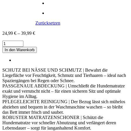
Zurücksetzen
24,99
€
–
39,99
€
Quick-
Cover
In den Warenkorb
BASIC
UNI
4-
eckig
SCHUTZ BEI NÄSSE UND SCHMUTZ | Bewahrt die
Matratzenschoner
Liegefläche vor Feuchtigkeit, Schmutz und Tierhaaren – ideal nach
HUGO
Spaziergängen bei Regen oder Schnee.
|
PASSGENAUE ABDECKUNG | Umschließt die Hundematratze
FLOKI
exakt und verrutscht nicht – für einen sicheren Sitz und optimale
|
Hygiene im Alltag.
STUART
PFLEGELEICHTE REINIGUNG | Der Bezug lässt sich mühelos
80
abziehen und bequem in der Waschmaschine waschen – so bleibt
100
das Bett immer frisch und sauber.
120
ROBUSTER MATRATZENSCHONER | Schützt die
150
Hundematratze vor schneller Abnutzung und verlängert deren
cm
Lebensdauer – sorgt für langanhaltend Komfort.