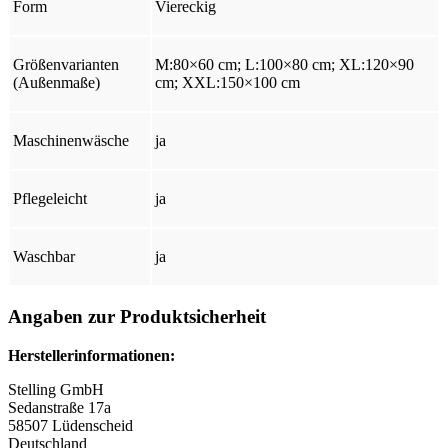
Form
Viereckig
Größenvarianten
M:80×60 cm; L:100×80 cm; XL:120×90
(Außenmaße)
cm; XXL:150×100 cm
Maschinenwäsche
ja
Pflegeleicht
ja
Waschbar
ja
Angaben zur Produktsicherheit
Herstellerinformationen:
Stelling GmbH
Sedanstraße 17a
58507 Lüdenscheid
Deutschland