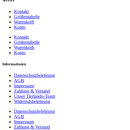
Service
mehrere
Varianten
Kontakt
auf.
Größentabelle
Die
Warenkorb
Optionen
Konto
können
auf
Kontakt
der
Größentabelle
Produktseite
Warenkorb
gewählt
Konto
werden
Informationen
Datenschutzbelehrung
AGB
Impressum
Zahlung & Versand
Unser Tierlando-Team
Widerrufsbelehrung
Datenschutzbelehrung
AGB
Impressum
Zahlung & Versand