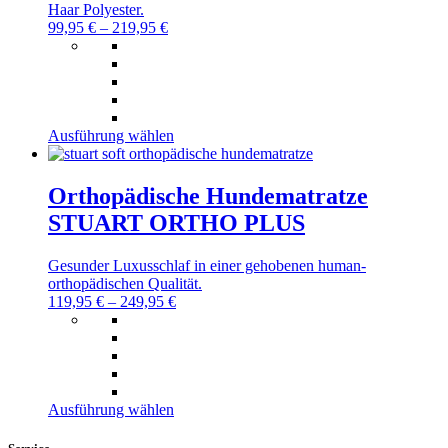
können
Haar Polyester.
auf
99,95
€
–
219,95
€
der
Produktseite
gewählt
werden
Dieses
Ausführung wählen
Produkt
weist
mehrere
Orthopädische Hundematratze
Varianten
STUART ORTHO PLUS
auf.
Die
Optionen
Gesunder Luxusschlaf in einer gehobenen human-
können
orthopädischen Qualität.
auf
119,95
€
–
249,95
€
der
Produktseite
gewählt
werden
Dieses
Ausführung wählen
Produkt
weist