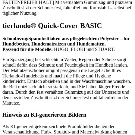
|
FALTENFREIER HALT | Mit vernähtem Gummizug und präzisem
13-
Zuschnitt sitzt der Schoner fest, faltenfrei und formstabil – selbst bei
15
täglicher Nutzung.
cm
hoch
tierlando® Quick-Cover BASIC
Menge
Schonbezug/Spannbettlaken aus pflegeleichtem Polyester – für
Hundebetten, Hundematratzen und Hundematten.
Passend für die Modelle:
HUGO, FLOKI und STUART.
Ein Spaziergang bei schlechtem Wetter, Regen oder Schnee sorgt
schnell dafür, dass Schmutz und Feuchtigkeit im Hundbett landen.
Der Matratzenschoner umgibt passgenau die Liegefläche Ihres
Tierlando-Hundebetts und macht die Pflege und Hygiene
kinderleicht. Einfach abziehen und in der Waschmaschine waschen.
Ihr Bett nutzt sich nicht so stark ab, und Sie haben länger Freude
daran. Durch den fest vernähten Gummizug auf der Unterseite und
den speziellen Zuschnitt sitzt der Schoner fest und faltenfrei an der
Matratze.
Hinweis zu KI-generierten Bildern
Als KI-generiert gekennzeichnete Produktbilder dienen der
Veranschaulichung. Farb-, Struktur- und Materialwirkung können