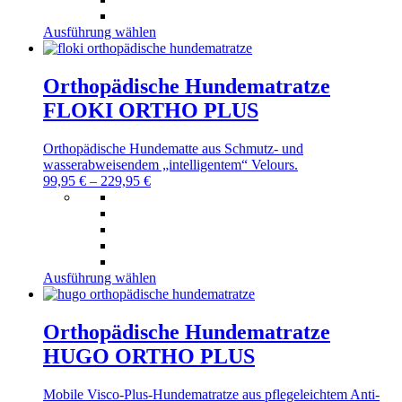
Dieses
Ausführung wählen
Produkt
weist
mehrere
Orthopädische Hundematratze
Varianten
FLOKI ORTHO PLUS
auf.
Die
Optionen
Orthopädische Hundematte aus Schmutz- und
können
wasserabweisendem „intelligentem“ Velours.
auf
99,95
€
–
229,95
€
der
Produktseite
gewählt
werden
Dieses
Ausführung wählen
Produkt
weist
mehrere
Orthopädische Hundematratze
Varianten
HUGO ORTHO PLUS
auf.
Die
Optionen
Mobile Visco-Plus-Hundematratze aus pflegeleichtem Anti-